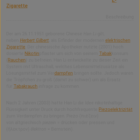
Han Li (Hon Lik) gilt als Erfinder der modernen
E-
Zigarette
.
Beschreibung
Der am 26.11.1951 geborene Chinese
Han Li
gilt,
neben
Herbert Gilbert
, als Erfinder der modernen
elektrischen
Zigarette
. Der chinesische Apotheker nutzte (2001) hoch
dosierte
Nikotin
pflaster um sich von seinem
Tabak
konsum
(
Rauchen
) zu befreien. Han Li entwickelte zu dieser Zeit ein
System mit Ultraschall, welches Lebensmittelzusätze als
Lösungsmittel zum Ver
dampfen
bringen sollte. Jedoch waren
die Tröpfchen zu groß (damit zu schwer) um als Ersatz
für
Tabakrauch
infrage zu kommen.
Nach 2 Jahren (2003) hatte Han Li die Idee nikotinhaltige
Flüssigkeit unter Druck durch hochfrequente
Piezoelektrizität
zum Verdampfen zu bringen. Piezo (πιέζειν)
von altgriechisch
piezein =
drücken oder pressen und
(ἤλεκτρον)
ēlektron
= Bernstein).