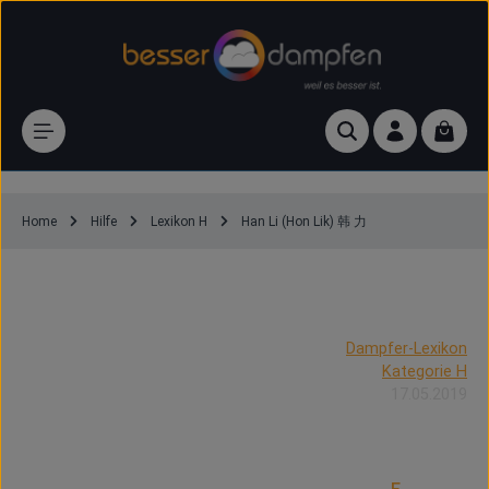
Zum Hauptinhalt springen
Waren
Home
Hilfe
Lexikon H
Han Li (Hon Lik) 韩 力
Dampfer-Lexikon
Kategorie H
17.05.2019
Han Li (Hon Lik) 韩 力 – wer ist das?