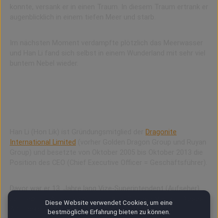
konnte, versank er in einen Traum. In diesem Traum ertrank er
augenblicklich in einem tiefen Meer und starb.
Im nächsten Moment verdampfte plötzlich das Meerwasser
und Han Li fand sich selbst in einem Wunderland mit sehr viel
buntem Nebel wieder.
Golden Dragon Group (Holdings)
Ruyan Group (Holdings) Limited > Dragonite
International Limited
Han Li (Hon Lik) ist Gründungsmitglied der
Dragonite
International Limited
(vorher Golden Dragon Group und Ruyan
Group) und besetzte von Oktober 2005 bis Oktober 2013 die
Position des CEO (Chief Executive Officer = Geschäftsführer).
Davor war er 13. Jahre lang Vize-Superintendent (Aufseher)
der Liaoning Academy of Traditional Chinese Medizin. Dieses
Diese Website verwendet Cookies, um eine
Amt bekleidete er ab 1990 und wurde Oktober 2003
bestmögliche Erfahrung bieten zu können.