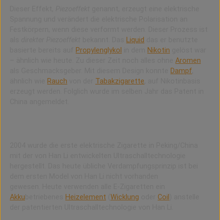
Dieser Effekt,
Piezoeffekt
genannt, erzeugt eine elektrische
Spannung und verändert die elektrische Polarisation an
Festkörpern, wenn diese verformt werden. Dieser Prozess ist
als
direkter Piezoeffekt
bekannt.
Das
Liquid
das er benutzte
basierte bereits auf
Propylenglykol
in dem
Nikotin
gelöst war
– ähnlich wie heute. Zu dieser Zeit noch alles ohne
Aromen
als Geschmacksgeber. Mit diesem Design konnte
Dampf
,
ähnlich wie
Rauch
von der
Tabakzigarette
, auf Nikotinbasis
erzeugt werden. Folglich wurde im selben Jahr das Patent in
China angemeldet.
Die erste E-Zigarette mit Ultraschall
2004 wurde die erste elektrische Zigarette in Peking/China
mit der von Han Li entwickelten Ultraschalltechnologie
hergestellt. Das heute übliche Verdampfungsprinzip ist bei
dem ersten Model von Han Li nicht vorhanden
gewesen. Heute verwenden alle E-Zigaretten ein
Akku
betriebenes
Heizelement
(
Wicklung
oder
Coil
) anstelle
der patentierten Ultraschalltechnologie von Han Li.