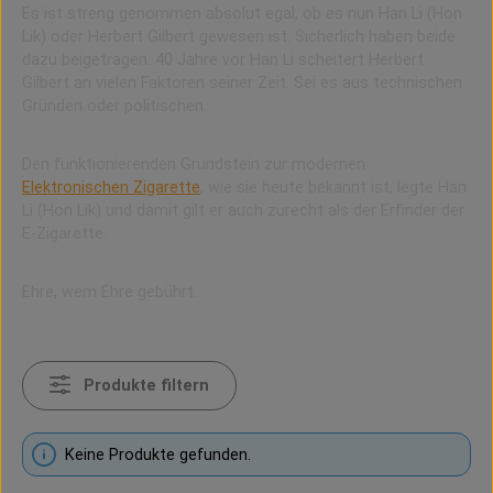
Es ist streng genommen absolut egal, ob es nun Han Li (Hon
Lik) oder Herbert Gilbert gewesen ist. Sicherlich haben beide
dazu beigetragen. 40 Jahre vor Han Li scheitert Herbert
Gilbert an vielen Faktoren seiner Zeit. Sei es aus technischen
Gründen oder politischen.
Den funktionierenden Grundstein zur modernen
Elektronischen Zigarette
, wie sie heute bekannt ist, legte Han
Li (Hon Lik) und damit gilt er auch zurecht als der Erfinder der
E-Zigarette.
Ehre, wem Ehre gebührt.
Produkte filtern
Keine Produkte gefunden.