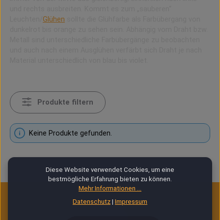
und rechts ausbreiten. Kommt es zum „sauberen“
Leuchten/
Glühen
sollte die Glühfarbe als Farbübergang von
dunkelrot bis orange zu sehen sein. Abhängig vom Draht bzw.
Metall sind unterschiedliche Farbübergänge zu beobachten
und auch nach einem Ausglühen verfärbt sich Draht je nach
Material unterschiedlich von blau bis violet.
Produkte filtern
Keine Produkte gefunden.
Diese Website verwendet Cookies, um eine
bestmögliche Erfahrung bieten zu können.
Mehr Informationen ...
Datenschutz
|
Impressum