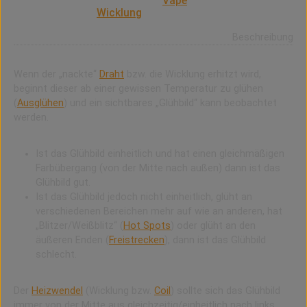
Das „Glühbild“ beschreibt (im
Vape
) das Aufglühen von
Draht bzw. einer
Wicklung
.
Beschreibung
Wenn der „nackte“
Draht
bzw. die Wicklung erhitzt wird,
beginnt dieser ab einer gewissen Temperatur zu glühen
(
Ausglühen
) und ein sichtbares „Glühbild“ kann beobachtet
werden.
Ist das Glühbild einheitlich und hat einen gleichmäßigen
Farbübergang (von der Mitte nach außen) dann ist das
Glühbild gut.
Ist das Glühbild jedoch nicht einheitlich, glüht an
verschiedenen Bereichen mehr auf wie an anderen, hat
„Blitzer/Weißblitz“ (
Hot Spots
) oder glüht an den
äußeren Enden (
Freistrecken
), dann ist das Glühbild
schlecht.
Der
Heizwendel
(Wicklung bzw.
Coil
) sollte sich das Glühbild
immer von der Mitte aus gleichzeitig/einheitlich nach links