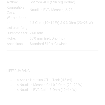
Nautilus BVC, Meshed, 2, 2S
Coils:
Widerstände
im
1.8 Ohm (10–14 W) & 0.3 Ohm (23–28 W)
Lieferumfang:
Durchmesser:
24.8 mm
Höhe:
57.0 mm (inkl. Drip Tip)
Anschluss:
Standard 510er Gewinde
LIEFERUMFANG
1 × Aspire Nautilus GT II Tank (4.5 ml)
1 × Nautilus Meshed Coil 0.3 Ohm (23–28 W)
1 × Nautilus BVC Coil 1.8 Ohm (10–14 W)