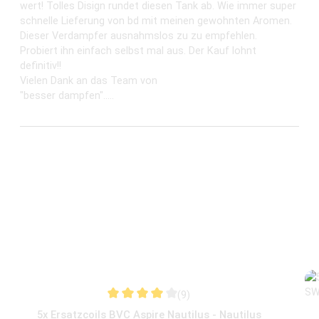
Dieser Verdampfer ausnahmslos zu zu empfehlen.
Probiert ihn einfach selbst mal aus. Der Kauf lohnt
definitiv!!
Vielen Dank an das Team von
"besser dampfen".....
Produktgalerie überspringen
Zubehör
(9)
Durchschnittliche Bewertung von 4.06 von 5 
5x Ersatzcoils BVC Aspire Nautilus - Nautilus
Mini