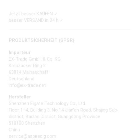
Jetzt besser KAUFEN ✓
besser VERSAND in 24 h ✓
PRODUKTSICHERHEIT (GPSR)
Importeur
EX-Trade GmbH & Co. KG
Kreuzäcker Ring 2
63814 Mainaschaff
Deutschland
info@ex-trade.net
Hersteller
Shenzhen Eigate Technology Co., Ltd.
Floor 1–4, Building 3, No.14 Jian'an Road, Shajing Sub-
district, Bao'an District, Guangdong Province
518100 Shenzhen
China
service@aspirecig.com