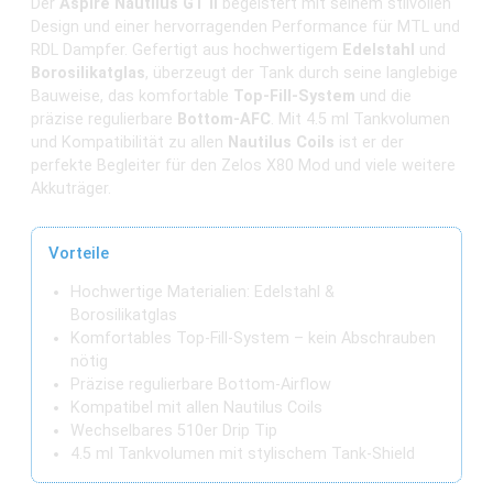
Der
Aspire Nautilus GT II
begeistert mit seinem stilvollen
Design und einer hervorragenden Performance für MTL und
RDL Dampfer. Gefertigt aus hochwertigem
Edelstahl
und
Borosilikatglas
, überzeugt der Tank durch seine langlebige
Bauweise, das komfortable
Top-Fill-System
und die
präzise regulierbare
Bottom-AFC
. Mit 4.5 ml Tankvolumen
und Kompatibilität zu allen
Nautilus Coils
ist er der
perfekte Begleiter für den Zelos X80 Mod und viele weitere
Akkuträger.
Vorteile
Hochwertige Materialien: Edelstahl &
Borosilikatglas
Komfortables Top-Fill-System – kein Abschrauben
nötig
Präzise regulierbare Bottom-Airflow
Kompatibel mit allen Nautilus Coils
Wechselbares 510er Drip Tip
4.5 ml Tankvolumen mit stylischem Tank-Shield