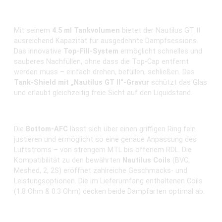
4.5 ml Tank & einfaches Top-Fill-System
Mit seinem
4.5 ml Tankvolumen
bietet der Nautilus GT II
ausreichend Kapazität für ausgedehnte Dampfsessions.
Das innovative
Top-Fill-System
ermöglicht schnelles und
sauberes Nachfüllen, ohne dass die Top-Cap entfernt
werden muss – einfach drehen, befüllen, schließen. Das
Tank-Shield mit „Nautilus GT II“-Gravur
schützt das Glas
und erlaubt gleichzeitig freie Sicht auf den Liquidstand.
Präzise Airflow & flexibler Coil-Einsatz
Die
Bottom-AFC
lässt sich über einen griffigen Ring fein
justieren und ermöglicht so eine genaue Anpassung des
Luftstroms – von strengem MTL bis offenem RDL. Die
Kompatibilität zu den bewährten
Nautilus Coils
(BVC,
Meshed, 2, 2S) eröffnet zahlreiche Geschmacks- und
Leistungsoptionen. Die im Lieferumfang enthaltenen Coils
(1.8 Ohm & 0.3 Ohm) decken beide Dampfarten optimal ab.
Wartungsfreundlich & robust
Der Tank kann zur Reinigung oder zum Austausch des