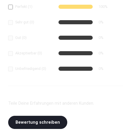
Sehr gut (0)
0%
Gut (0)
0%
Akzeptierbar (0)
0%
Unbefriedigend (0)
0%
Bewerte dieses Produkt!
Teile Deine Erfahrungen mit anderen Kunden.
Bewertung schreiben
Bewertungen nur in der aktuellen Sprache anzeigen.