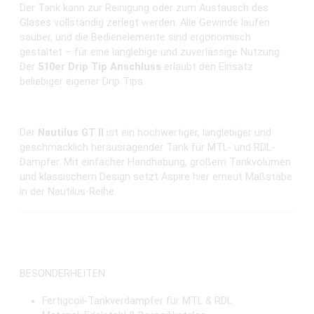
Glases vollständig zerlegt werden. Alle Gewinde laufen
sauber, und die Bedienelemente sind ergonomisch
gestaltet – für eine langlebige und zuverlässige Nutzung.
Der
510er Drip Tip Anschluss
erlaubt den Einsatz
beliebiger eigener Drip Tips.
Fazit zum Aspire Nautilus GT II
Der
Nautilus GT II
ist ein hochwertiger, langlebiger und
geschmacklich herausragender Tank für MTL- und RDL-
Dampfer. Mit einfacher Handhabung, großem Tankvolumen
und klassischem Design setzt Aspire hier erneut Maßstäbe
in der Nautilus-Reihe.
BESONDERHEITEN
Fertigcoil-Tankverdampfer für MTL & RDL
Material: Edelstahl & Borosilikatglas
4.5 ml Tankvolumen mit austauschbarem Glas