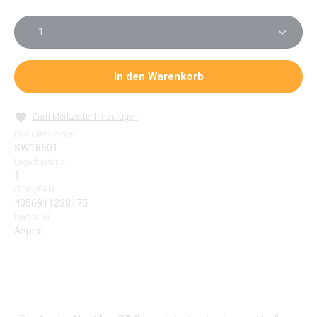
Produkt Anzahl: Gib den gewünschten Wert ein oder 
In den Warenkorb
Zum Merkzettel hinzufügen
Produktnummer:
SW18601
Lagerbestand:
1
GTIN/EAN:
4056911238175
Hersteller:
Aspire
Aspire Nautilus GT II – Eleganter 4.5 ml MTL &
RDL Tank mit Top-Fill & präziser Airflow