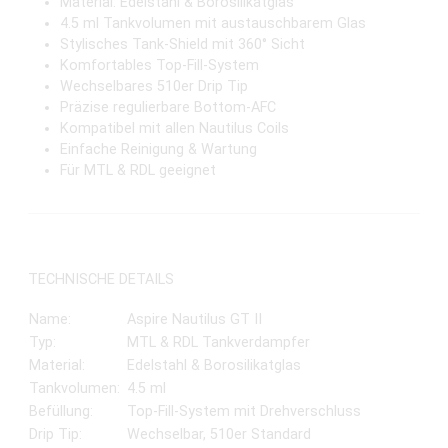
Stylisches Tank-Shield mit 360° Sicht
Komfortables Top-Fill-System
Wechselbares 510er Drip Tip
Präzise regulierbare Bottom-AFC
Kompatibel mit allen Nautilus Coils
Einfache Reinigung & Wartung
Für MTL & RDL geeignet
TECHNISCHE DETAILS
Name:
Aspire Nautilus GT II
Typ:
MTL & RDL Tankverdampfer
Material:
Edelstahl & Borosilikatglas
Tankvolumen:
4.5 ml
Befüllung:
Top-Fill-System mit Drehverschluss
Drip Tip:
Wechselbar, 510er Standard
Airflow:
Bottom-AFC (fein regulierbar)
Kompatible