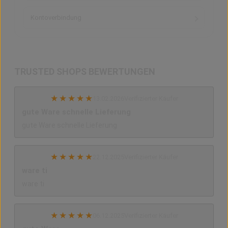
Kontoverbindung
TRUSTED SHOPS BEWERTUNGEN
★
★
★
★
★
13.02.2026
Verifizierter Käufer
gute Ware schnelle Lieferung
gute Ware schnelle Lieferung
★
★
★
★
★
22.12.2025
Verifizierter Käufer
ware ti
ware ti
★
★
★
★
★
06.12.2025
Verifizierter Käufer