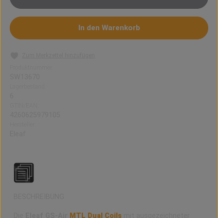
In den Warenkorb
Zum Merkzettel hinzufügen
Produktnummer:
SW13670
Lagerbestand:
6
GTIN/EAN:
4260625979105
Hersteller:
Eleaf
BESCHREIBUNG
Die
Eleaf GS-Air
MTL Dual Coils
mit ausgezeichneter