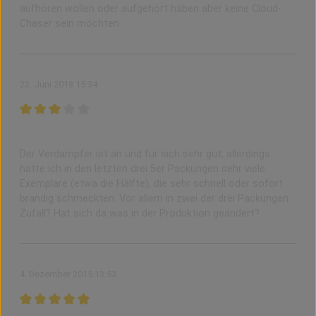
aufhören wollen oder aufgehört haben aber keine Cloud-
Chaser sein möchten.
22. Juni 2018 15:34
Bewertung mit 3 von 5 Sternen
Zufall?
Der Verdampfer ist an und für sich sehr gut, allerdings
hatte ich in den letzten drei 5er Packungen sehr viele
Exemplare (etwa die Hälfte), die sehr schnell oder sofort
brandig schmeckten. Vor allem in zwei der drei Packungen.
Zufall? Hat sich da was in der Produktion geändert?
4. Dezember 2015 13:53
Bewertung mit 5 von 5 Sternen