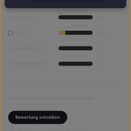
Perfekt (4)
80%
Sehr gut (0)
0%
Gut (1)
20%
Akzeptierbar (0)
0%
Unbefriedigend (0)
0%
Bewerte dieses Produkt!
Teile Deine Erfahrungen mit anderen Kunden.
Bewertung schreiben