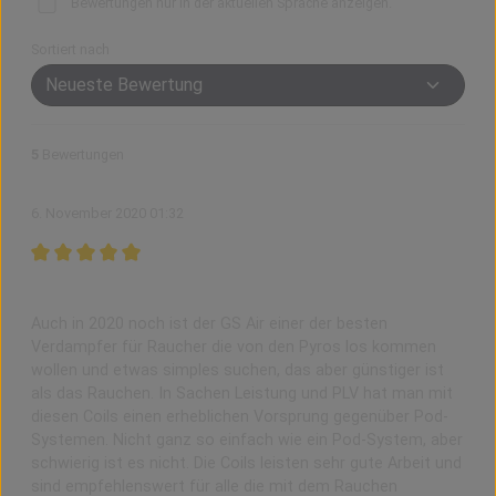
Bewertungen nur in der aktuellen Sprache anzeigen.
Sortiert nach
5
Bewertungen
6. November 2020 01:32
Bewertung mit 5 von 5 Sternen
Immer zuverlässig und perfekt für die Rauchentwöhnung
Auch in 2020 noch ist der GS Air einer der besten
Verdampfer für Raucher die von den Pyros los kommen
wollen und etwas simples suchen, das aber günstiger ist
als das Rauchen. In Sachen Leistung und PLV hat man mit
diesen Coils einen erheblichen Vorsprung gegenüber Pod-
Systemen. Nicht ganz so einfach wie ein Pod-System, aber
schwierig ist es nicht. Die Coils leisten sehr gute Arbeit und
sind empfehlenswert für alle die mit dem Rauchen