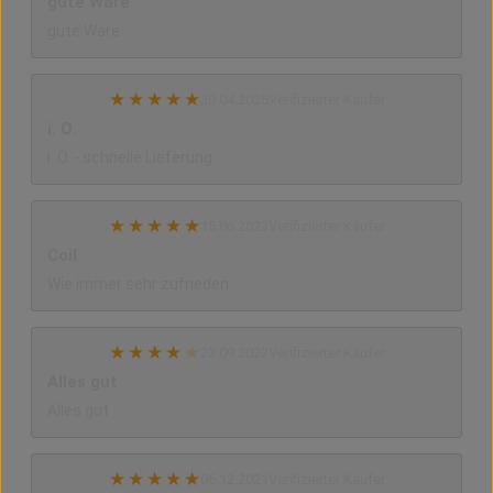
gute Ware
gute Ware
★
★
★
★
★
30.04.2025
Verifizierter Käufer
i. O.
i. O. - schnelle Lieferung
★
★
★
★
★
15.06.2023
Verifizierter Käufer
Coil
Wie immer sehr zufrieden
★
★
★
★
★
23.09.2022
Verifizierter Käufer
Alles gut
Alles gut
★
★
★
★
★
06.12.2021
Verifizierter Käufer