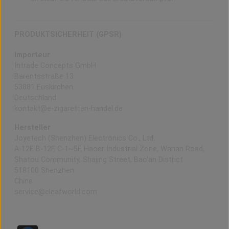
PRODUKTSICHERHEIT (GPSR)
Importeur
Intrade Concepts GmbH
Barentsstraße 13
53881 Euskirchen
Deutschland
kontakt@e-zigaretten-handel.de
Hersteller
Joyetech (Shenzhen) Electronics Co., Ltd.
A-12F, B-12F, C-1~5F, Haoer Industrial Zone, Wanan Road,
Shatou Community, Shajing Street, Bao'an District
518100 Shenzhen
China
service@eleafworld.com