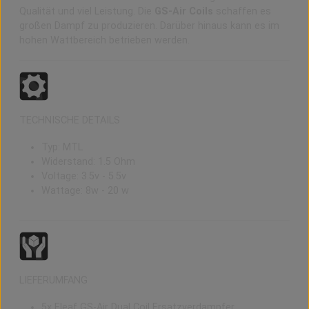
Qualität und viel Leistung. Die
GS-Air Coils
schaffen es
großen Dampf zu produzieren. Darüber hinaus kann es im
hohen Wattbereich betrieben werden.
TECHNISCHE DETAILS
Typ: MTL
Widerstand: 1.5 Ohm
Voltage: 3.5v - 5.5v
Wattage: 8w - 20 w
LIEFERUMFANG
5x Eleaf GS-Air Dual Coil Ersatzverdampfer