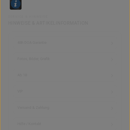
SERVICE & HINWEISE
HINWEISE & ARTIKELINFORMATION
48h DOA Garantie
Fotos, Bilder, Grafik
Ab 18
VIP
Versand & Zahlung
Hilfe / Kontakt