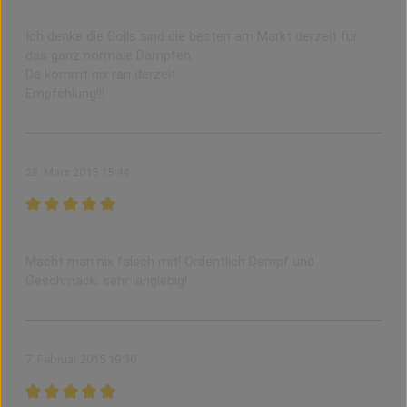
Beste Coils fürs normale Dampfen am Markt
Ich denke die Coils sind die besten am Markt derzeit für
das ganz normale Dampfen.
Da kommt nix ran derzeit.
Empfehlung!!!
28. März 2015 15:44
Bewertung mit 5 von 5 Sternen
Perfekt!
Macht man nix falsch mit! Ordentlich Dampf und
Geschmack, sehr langlebig!
7. Februar 2015 19:30