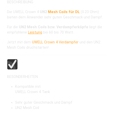
BESCHREIBUNG
Die UWELL Crown 4
UN2
Mesh Coils für DL
(0.23 Ohm)
bieten dem Anwender sehr guten Geschmack und Dampf.
Für die
UN2 Mesh Coils bzw. Verdampferköpfe
liegt die
empfohlene
Leistung
bei 60 bis 70 Watt.
Jetzt mit dem
UWELL Crown 4 Verdampfer
und den UN2
Mesh Coils druchstarten!
BESONDERHEITEN
Kompatible mit
UWELL Crown 4 Tank
Sehr guter Geschmack und Dampf
UN2 Mesh Coil