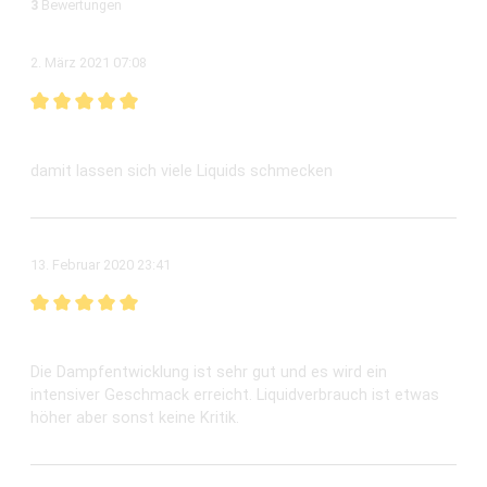
3
Bewertungen
2. März 2021 07:08
Bewertung mit 5 von 5 Sternen
UN2 halt...
damit lassen sich viele Liquids schmecken
13. Februar 2020 23:41
Bewertung mit 5 von 5 Sternen
Super Geschmack
Die Dampfentwicklung ist sehr gut und es wird ein
intensiver Geschmack erreicht. Liquidverbrauch ist etwas
höher aber sonst keine Kritik.