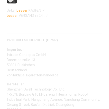
Jetzt
besser
KAUFEN ✓
besser
VERSAND in 24h ✓
PRODUKTSICHERHEIT (GPSR)
Importeur
Intrade Concepts GmbH
Barentsstraße 13
53881 Euskirchen
Deutschland
kontakt@e-zigaretten-handel.de
Hersteller
Shenzhen Uwell Technology Co., Ltd.
1-5,7/F, Building G101,Huafeng Internatiomal Robot
Industrial Park, Hangcheng Avenue, Nanchang Community,
Xixiang Street, Bao'an District, Guangdong