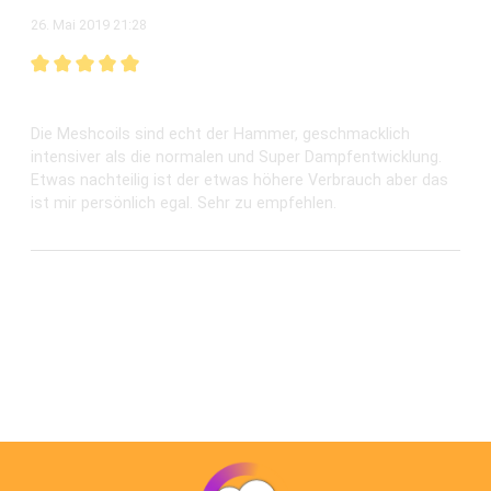
26. Mai 2019 21:28
Bewertung mit 5 von 5 Sternen
Super
Die Meshcoils sind echt der Hammer, geschmacklich
intensiver als die normalen und Super Dampfentwicklung.
Etwas nachteilig ist der etwas höhere Verbrauch aber das
ist mir persönlich egal. Sehr zu empfehlen.