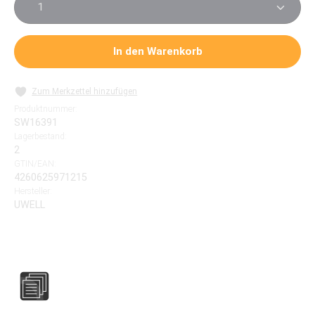
In den Warenkorb
Zum Merkzettel hinzufügen
Produktnummer:
SW16391
Lagerbestand:
2
GTIN/EAN:
4260625971215
Hersteller:
UWELL
UN2 Mesh Coils 0.23 Ohm