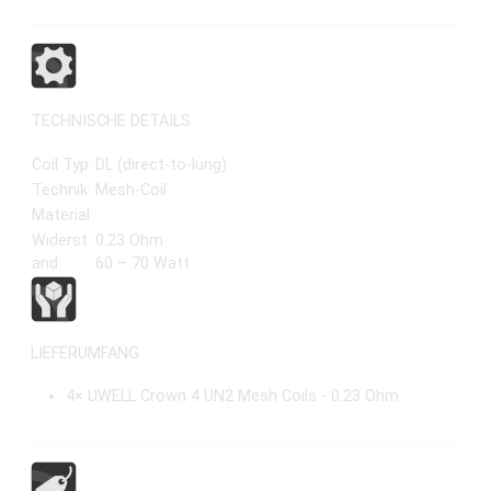
TECHNISCHE DETAILS
Coil Typ:
DL (direct-to-lung)
Technik:
Mesh-Coil
Material:
Widerst
0.23 Ohm
and:
60 – 70 Watt
LIEFERUMFANG
4× UWELL Crown 4 UN2 Mesh Coils - 0.23 Ohm