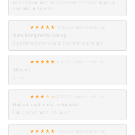
kommt zwar nicht oft vor ist aber trotzdem ärgerlich
deshalb nur 4 sterne
★
★
★
★
★
13.11.2022
Verifizierter Käufer
Gute Dampfentwicklung
Gute Dampfentwicklung. Geschmack sehr gut
★
★
★
★
★
16.10.2022
Verifizierter Käufer
Alles ok
Alles ok
★
★
★
★
★
02.10.2022
Verifizierter Käufer
Hab ich noch nicht im Einsatz
Hab ich noch nicht im Einsatz
★
★
★
★
★
17.08.2022
Verifizierter Käufer