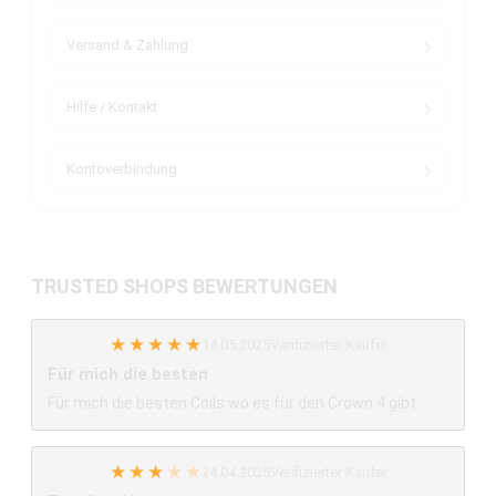
Versand & Zahlung
Hilfe / Kontakt
Kontoverbindung
TRUSTED SHOPS BEWERTUNGEN
★
★
★
★
★
14.05.2025
Verifizierter Käufer
Für mich die besten
Für mich die besten Coils wo es für den Crown 4 gibt.
★
★
★
★
★
24.04.2025
Verifizierter Käufer