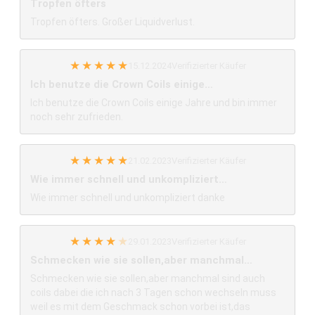
Tropfen öfters
Tropfen öfters. Großer Liquidverlust.
★
★
★
★
★
15.12.2024
Verifizierter Käufer
Ich benutze die Crown Coils einige…
Ich benutze die Crown Coils einige Jahre und bin immer
noch sehr zufrieden.
★
★
★
★
★
21.02.2023
Verifizierter Käufer
Wie immer schnell und unkompliziert…
Wie immer schnell und unkompliziert danke
★
★
★
★
★
29.01.2023
Verifizierter Käufer
Schmecken wie sie sollen,aber manchmal…
Schmecken wie sie sollen,aber manchmal sind auch
coils dabei die ich nach 3 Tagen schon wechseln muss
weil es mit dem Geschmack schon vorbei ist,das