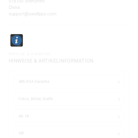
518100 Shenzhen
China
support@uwellpps.com
SERVICE & HINWEISE
HINWEISE & ARTIKELINFORMATION
48h DOA Garantie
Fotos, Bilder, Grafik
Ab 18
VIP